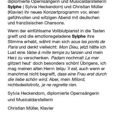
diplomierte Opernsängerin und Musicaldarstellerin
Sylphe
( Sylvia Heckendorn) und Christian Müller
(Klavier) ihr neues Konzertprogramm vor, einen
gefühlvollen und witzigen Abend mit deutschen
und französischen Chansons.
Wenn der einfühlsame Vollblutpianist in die Tasten
greift und die emotionsgeladene
Sylphe
ihre
Stimme erhebt, wähnt man sich
sous les ponts de
Paris
und denkt vielleicht:
Mon Dieu,
jetzt hätte ich
Lust eine
Valse à mille temps
zu tanzen und mein
Herz zu verschenken.
Padam
nochmal!
La mer
glitzert heut‘ doch besonders schön! Übrigens, ich
mag meinen alten Herrn
telqu `il est,
auch wenn er
manchmal nicht begreift,
dass eine Frau erst durch
die liebe schön wird.
Aber, mein
Milord,
nichtsdestotrotz
, je ne regrette rien
.
Sylvia Heckendorn, diplomierte Opernsängerin
und Musicaldarstellerin
Christian Müller, Klavier