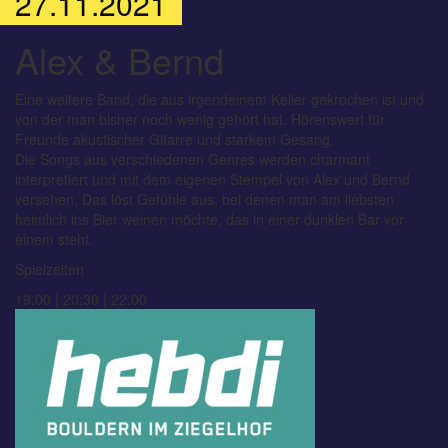
27.11.2021
Alex & Bernd
Eine weitere Band, die aus irgendeinem Keller gekrochen ist und
von der man bisher noch wenig gehört hat. Hörenswert für
Freunde akustischer Gitarre und starkem Gesang.
Die Songs aus verschiedenen Genres werden charmant
interpretiert und mit dem eigenen Stempel von Alex und Bernd
versehen. Das löst Gefühle aus, bei denen man am liebsten
heimlich ins Bier weinen möchte, das in einer dunklen Bar vor
einem steht.
Spielzeiten
19:00 | 20:30 | 22:00