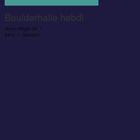
Boulderhalle hebdi
Meyer-Wiggli-Str. 1
4410
Standort