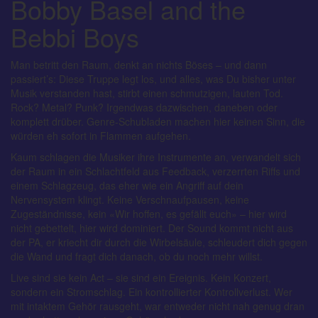
Bobby Basel and the
Bebbi Boys
Man betritt den Raum, denkt an nichts Böses – und dann
passiert’s: Diese Truppe legt los, und alles, was Du bisher unter
Musik verstanden hast, stirbt einen schmutzigen, lauten Tod.
Rock? Metal? Punk? Irgendwas dazwischen, daneben oder
komplett drüber. Genre-Schubladen machen hier keinen Sinn, die
würden eh sofort in Flammen aufgehen.
Kaum schlagen die Musiker ihre Instrumente an, verwandelt sich
der Raum in ein Schlachtfeld aus Feedback, verzerrten Riffs und
einem Schlagzeug, das eher wie ein Angriff auf dein
Nervensystem klingt. Keine Verschnaufpausen, keine
Zugeständnisse, kein «Wir hoffen, es gefällt euch» – hier wird
nicht gebettelt, hier wird dominiert. Der Sound kommt nicht aus
der PA, er kriecht dir durch die Wirbelsäule, schleudert dich gegen
die Wand und fragt dich danach, ob du noch mehr willst.
Live sind sie kein Act – sie sind ein Ereignis. Kein Konzert,
sondern ein Stromschlag. Ein kontrollierter Kontrollverlust. Wer
mit intaktem Gehör rausgeht, war entweder nicht nah genug dran