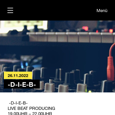
Menü
Übersicht
Informationen
Kontakt
26.11.2022
-D-I-E-B-
-D-I-E-B-
LIVE BEAT PRODUCING
19.00UHR – 22.00UHR