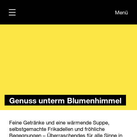
Menü
Übersicht
Informationen
Kontakt
Genuss unterm Blumenhimmel
Feine Getränke und eine wärmende Suppe,
selbstgemachte Frikadellen und fröhliche
Begegnungen – Überraschendes für alle Sinne in