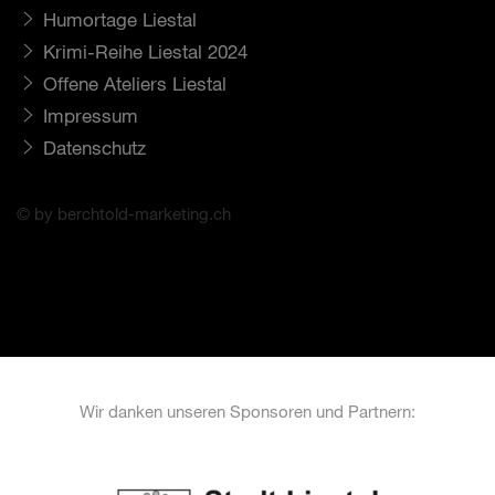
Humortage Liestal
Krimi-Reihe Liestal 2024
Offene Ateliers Liestal
Impressum
Datenschutz
© by berchtold-marketing.ch
Wir danken unseren Sponsoren und Partnern: