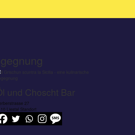
 Begegnung
Öl und Choscht Bar
rberstrasse 27
10 Liestal
Standort