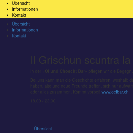
Übersicht
Informationen
Kontakt
Übersicht
Informationen
Kontakt
Il Grischun scuntra la
In der «
Öl
und
Choscht Bar
» pflegen wir die Begegn
Bei uns kann man die Geschichte erfahren, weshalb da
haben, alte und neue Freunde treffen, sich nur aufwär
oder alles zusammen. Kommt vorbei!
www.oelbar.ch
18.00 - 23.00
Übersicht