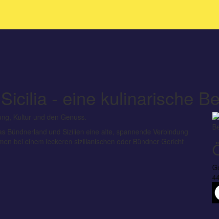
 Sicilia - eine kulinarische
ung, Kultur und den Genuss.
s Bündnerland und Sizilien eine alte, spannende Verbindung
men bei einem leckeren sizilianischen oder Bündner Gericht
Ge
44