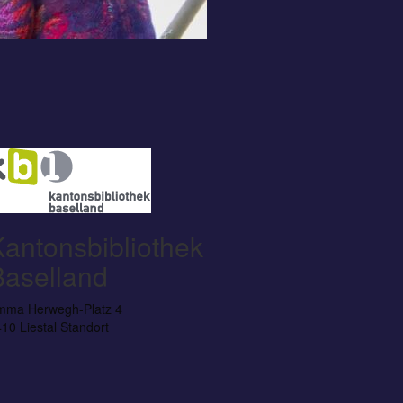
Kantonsbibliothek
Baselland
mma Herwegh-Platz 4
10 Liestal
Standort