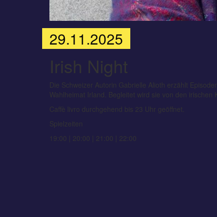
29.11.2025
Irish Night
Die Schweizer Autorin Gabrielle Alioth erzählt Episo
Wahlheimat Irland. Begleitet wird sie von den irischen 
Caffè livro durchgehend bis 23 Uhr geöffnet.
Spielzeiten
19:00 | 20:00 | 21:00 | 22:00