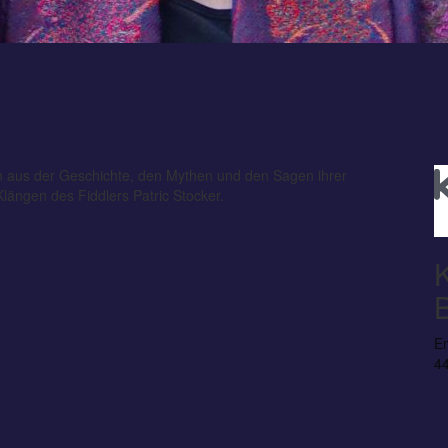
den aus der Geschichte, den Mythen und den Sagen ihrer
Klängen des Fiddlers Patric Stocker.
E
44