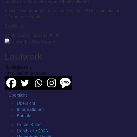
möchte die Band eine super Show abliefern.
Anschliessend begleitet euch mit DJ IVOLUTION ein lokaler
DJ durch die Nacht.
Spielzeiten
21:00 | 22:30 | 23:30 | 00:30
Laufwerk
Mühlegasse 2
4410 Liestal
Standort
Übersicht
Übersicht
Informationen
Kontakt
Liestal Kultur
Lichtblicke 2026
Humortage Liestal