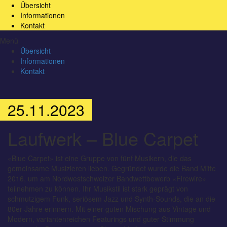
Übersicht
Informationen
Kontakt
Menü
Übersicht
Informationen
Kontakt
25.11.2023
Laufwerk – Blue Carpet
«Blue Carpet» ist eine Gruppe von fünf Musikern, die das
gemeinsame Musizieren lieben. Gegründet wurde die Band Mitte
2016, um am Nordwestschweizer Bandwettbewerb «Firewire»
teilnehmen zu können. Ihr Musikstil ist stark geprägt von
schmutzigem Funk, seriösem Jazz und Synth-Sounds, die an die
80er-Jahre erinnern. Mit einer guten Mischung aus Vintage und
Modern, variantenreichen Featurings und guter Stimmung