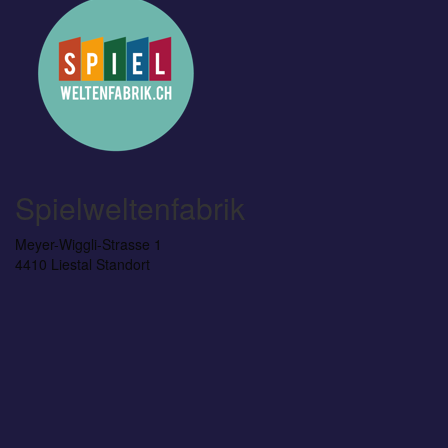
Spielweltenfabrik
Meyer-Wiggli-Strasse 1
4410 Liestal
Standort