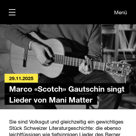
Menü
Übersicht
Informationen
Kontakt
29.11.2025
Marco «Scotch» Gautschin singt
Lieder von Mani Matter
Sie sind Volksgut und gleichzeitig ein gewichtiges
Stück Schweizer Literaturgeschichte: die ebenso
leichtfüssigen wie tiefsinnigen Lieder des Berner