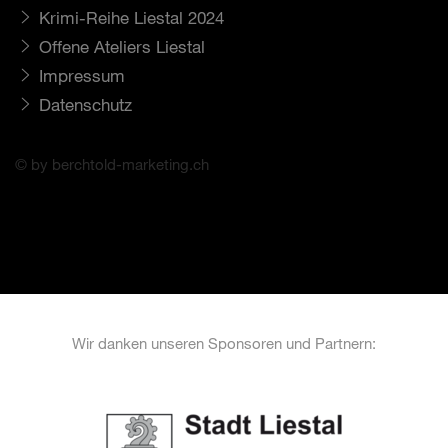
Krimi-Reihe Liestal 2024
Offene Ateliers Liestal
Impressum
Datenschutz
© by berchtold-marketing.ch
Wir danken unseren Sponsoren und Partnern: