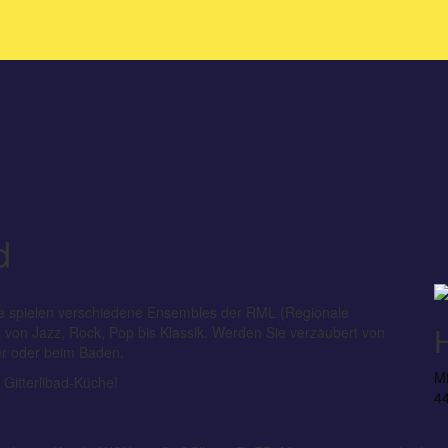
d
e spielen verschiedene Ensembles der RML (Regionale
H
t von Jazz, Rock, Pop bis Klassik. Werden Sie verzaubert von
er oder beim Baden.
Mi
Gitterlibad-Küche!
44