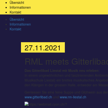
Übersicht
Informationen
Kontakt
Übersicht
Informationen
Kontakt
27.11.2021
RML meets Gitterliba
Das Gitterlibad Liestal mit Musik neu erleben
:
In einem ungewöhnlichen und faszinierenden Ambient
Musikschule Liestal) ein breites musikalisches Angebo
den Klängen in der grossen Halle, entweder am Wass
Geniessen Sie eine feine Suppe und Glühwein aus der 
www.gitterlibad.ch
und
www.rm-liestal.ch