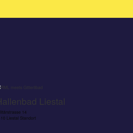
allenbad Liestal
litärstrasse 14
10 Liestal
Standort