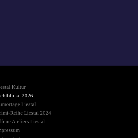
estal Kultur
ichtblicke 2026
umortage Liestal
rimi-Reihe Liestal 2024
fene Ateliers Liestal
mpressum