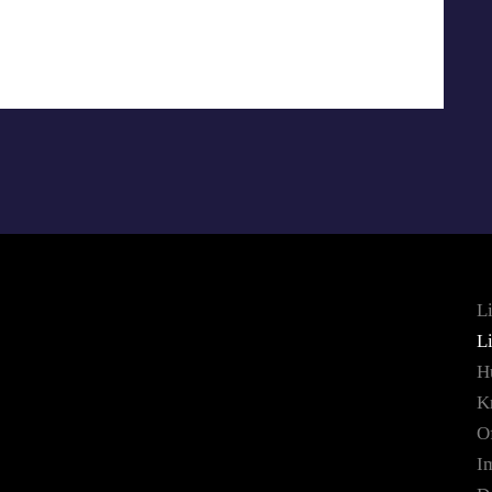
Li
L
H
K
Of
I