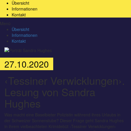
Übersicht
Informationen
Kontakt
Menü
Übersicht
Informationen
Kontakt
27.10.2020
‹Tessiner Verwicklungen›.
Lesung von Sandra
Hughes
Was macht eine Baselbieter Polizistin während ihres Urlaubs in
der Schweizer Sonnenstube? Dieser Frage geht Sandra Hughes
in ihrem vielbeachteten Krimidebüt ‹Tessiner Verwicklungen›