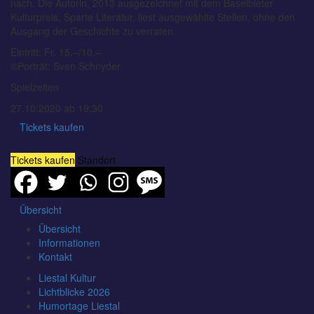
nach. Die Autorin, 2013 ausgezeichnet mit dem Baselbieter
Kulturpreis, Sparte Literatur, liest ausgewählte Stellen, ohne den
Ausgang der Geschichte zu verraten.
Eintritt: Fr. 15.–/10.–
©Porträt: Sven Schnyder
Spielzeiten
27.10.2020 ab 19:30
Tickets kaufen
Tickets kaufen
Standort
Übersicht
Übersicht
Informationen
Kontakt
Liestal Kultur
Lichtblicke 2026
Humortage Liestal