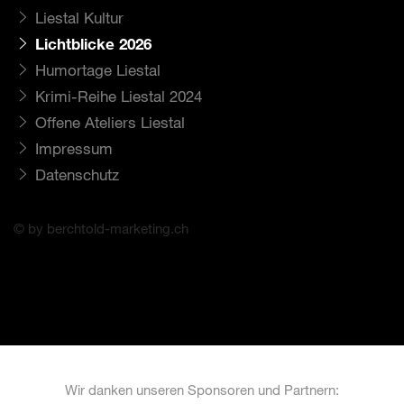
Liestal Kultur
Lichtblicke 2026
Humortage Liestal
Krimi-Reihe Liestal 2024
Offene Ateliers Liestal
Impressum
Datenschutz
© by berchtold-marketing.ch
Wir danken unseren Sponsoren und Partnern: