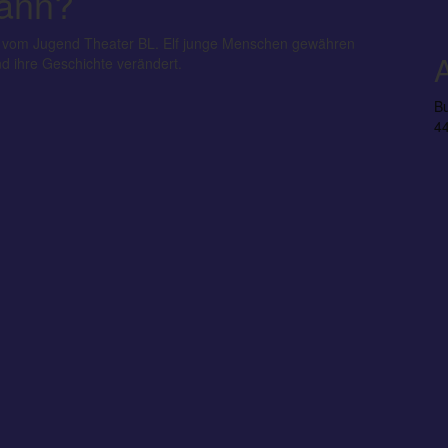
dann?
?› vom Jugend Theater BL. Elf junge Menschen gewähren
end ihre Geschichte verändert.
Bu
44