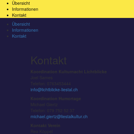
Übersicht
Informationen
Kontakt
Übersicht
Informationen
Kontakt
Kontakt
Koordination Kulturnacht Lichtblicke
Joel Sames
Telefon: 0763453444
info@lichtblicke-liestal.ch
Koordination Humortage
Michael Giertz
Telefon: 079 752 52 37
michael.giertz@liestalkultur.ch
Kontakt Verein
Rea Köppel