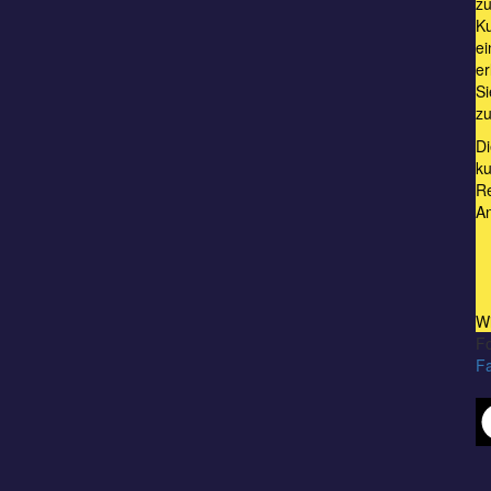
zu
Ku
ei
er
Si
z
Di
ku
Re
A
W
Fo
F