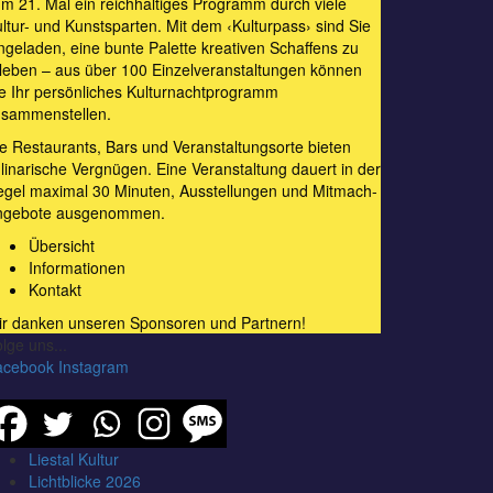
m 21. Mal ein reichhaltiges Programm durch viele
ltur- und Kunstsparten. Mit dem ‹Kulturpass› sind Sie
ngeladen, eine bunte Palette kreativen Schaffens zu
leben – aus über 100 Einzelveranstaltungen können
e Ihr persönliches Kulturnachtprogramm
usammenstellen.
e Restaurants, Bars und Veranstaltungsorte bieten
linarische Vergnügen. Eine Veranstaltung dauert in der
gel maximal 30 Minuten, Ausstellungen und Mitmach-
ngebote ausgenommen.
Übersicht
Informationen
Kontakt
ir danken unseren
Sponsoren und Partnern
!
lge uns...
acebook
Instagram
Liestal Kultur
Lichtblicke 2026