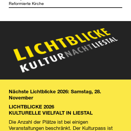
Reformierte Kirche
Nächste Lichtblicke 2026: Samstag, 28.
November
LICHTBLICKE 2026
KULTURELLE VIELFALT IN LIESTAL
Die Anzahl der Plätze ist bei einigen
Veranstaltungen beschränkt. Der Kulturpass ist