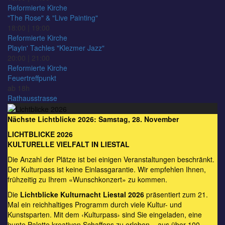
Reformierte Kirche
"The Rose" & "Live Painting"
18:00 | 19:00
Reformierte Kirche
Playin' Tachles "Klezmer Jazz"
20:00 | 21:00
Reformierte Kirche
Feuertreffpunkt
ab 18h
Rathausstrasse
Nächste Lichtblicke 2026: Samstag, 28. November
LICHTBLICKE 2026
KULTURELLE VIELFALT IN LIESTAL
Die Anzahl der Plätze ist bei einigen Veranstaltungen beschränkt.
Der Kulturpass ist keine Einlassgarantie. Wir empfehlen Ihnen,
frühzeitig zu Ihrem «Wunschkonzert» zu kommen.
Die
Lichtblicke Kulturnacht Liestal 2026
präsentiert zum 21.
Mal ein reichhaltiges Programm durch viele Kultur- und
Kunstsparten. Mit dem ‹Kulturpass› sind Sie eingeladen, eine
bunte Palette kreativen Schaffens zu erleben – aus über 100