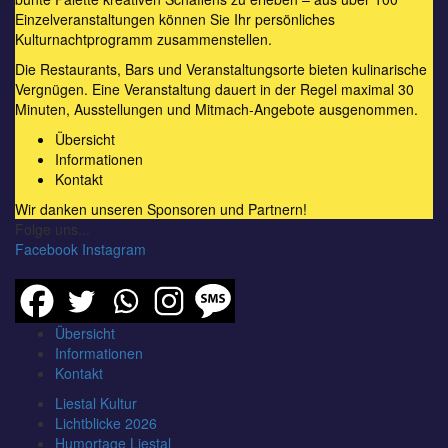
Einzelveranstaltungen können Sie Ihr persönliches
Kulturnachtprogramm zusammenstellen.
Die Restaurants, Bars und Veranstaltungsorte bieten kulinarische
Vergnügen. Eine Veranstaltung dauert in der Regel maximal 30
Minuten, Ausstellungen und Mitmach-Angebote ausgenommen.
Übersicht
Informationen
Kontakt
Wir danken unseren
Sponsoren und Partnern
!
Folge uns...
Facebook
Instagram
Übersicht
Informationen
Kontakt
Liestal Kultur
Lichtblicke 2026
Humortage Liestal